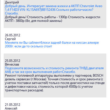
Дмитрий
Добрый день. Интересует замена жижки а АКПП Chevrolet Aveo
1,4 F14D3 VIN: KL1SA697J8B152436 Сколько работа+масло?
Спасибо.
Добрый день! Стоимость работы - 1300р Стоимость жидкости
АКПП - 3800р (8л, для полной замены)
26.05.2012
Сергей
Меняете ли Вы сайлентблоки задней балки на ниссан алмере
2000г. если да то сколько стоит
25.05.2012
Вячеслав
Подскажите возможность и стоимость ремонта ТНВД двигателя
ААВ, а так же срок выполнения работ.Спасибо.
Ремонт топливной аппаратуры выполняем у партнеров, BOSCH
дизель сервисах (г.Москва). Точная стоимость и срок ремонта (с
учетом поставки запчастей) только после диагностики на стенде
и дефектовки насоса, стоимость которой 4500р (с учетом
транспортных расходов).
21.05.2012
Алексей