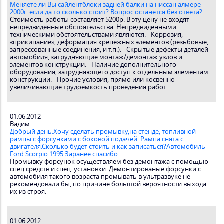
Меняете ли Вы сайлентблоки задней балки на ниссан алмере
2000г. если да то сколько стоит? Вопрос останется без ответа?
Стоимость работы составляет 5200р. В эту цену не входят
непредвиденные обстоятельства. Непредвиденными
техническими обстоятельствами являются: - Коррозия,
«прикипание», деформация крепежных элементов (резьбовые,
запрессованные соединения, и т.п.). - Скрытые дефекты деталей
автомобиля, затрудняющие монтаж/демонтаж узлов и
элементов конструкции. - Наличие дополнительного
оборудования, затрудняющего доступ к отдельным элементам
конструкции. - Прочие условия, прямо или косвенно
увеличивающие трудоемкость проведения работ.
01.06.2012
Вадим
Добрый день.Хочу сделать промывку,на стенде, топливной
рампы с форсунками с боковой подачей .Рампа снята с
двигателя.Сколько будет стоить и как записаться?Автомобиль
Ford Scorpio 1995 Заранее спасибо.
Промывку форсунок осуществляем без демонтажа с помощью
спец.средств и спец. установки. Демонтированые форсунки с
автомобиля такого возраста промывать в ультразвуке не
рекомендовали бы, по причине большой вероятности выхода
их из строя.
01.06.2012