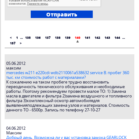
<
1
...
135
136
137
138
139
140
141
142
143
144
...
157
>
05.06.2012
максим
mercedes w211 e220cdi wdb2110061a538632 service B. пробег 360
тыс. км стоимость работ с материалами?
К сожалению на таком пробеге трудно восстановить
переодичность технического обслуживания и необходимые
работы. Поэтому рекомендуем провести малое ТО: 1) Замена
масла в двигателе и фильтра 2)замена воздушного и топливного
фильтра 3)комплексный осмотр автомобилядля
выявленияподлежащих замена узлов и материалов. Стоимость
данного ТО - 6500р. Запись по телефону 27-10-27
04.06.2012
Максим
Добрый день. Возможна ли у вас установка замока GEARLOCK