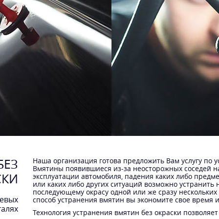
БЕЗ
Наша организация готова предложить Вам услугу по у
Вмятины появившиеся из-за неосторожных соседей н
СКИ
эксплуатации автомобиля, падения каких либо предме
или каких либо других ситуаций возможно устранить н
последующему окрасу одной или же сразу нескольких
иевых
способ устранения вмятин вы экономите свое время и
талях
Технология устранения вмятин без окраски позволяет