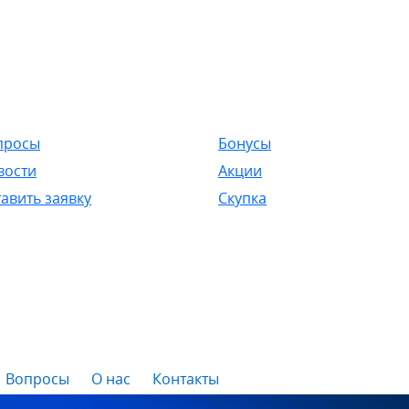
просы
Бонусы
вости
Акции
авить заявку
Скупка
Вопросы
О нас
Контакты