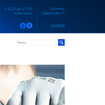
Смоленск
с 9:00 до 21:00
Свердлова 47
без выходных
на карте