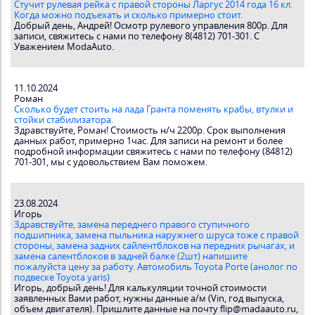
Стучит рулевая рейка с правой стороны Ларгус 2014 года 16 кл.
Когда можно подъехать и сколько примерно стоит.
Добрый день, Андрей! Осмотр рулевого управления 800р. Для
записи, свяжитесь с нами по телефону 8(4812) 701-301. С
Уважением ModaAuto.
11.10.2024
Роман
Сколько будет стоить на лада Гранта поменять крабы, втулки и
стойки стабилизатора.
Здравствуйте, Роман! Стоимость н/ч 2200р. Срок выполнения
данных работ, примерно 1час. Для записи на ремонт и более
подробной информации свяжитесь с нами по телефону (84812)
701-301, мы с удовольствием Вам поможем.
23.08.2024
Игорь
Здравствуйте, замена переднего правого ступичного
подшипника, замена пыльника наружнего шруса тоже с правой
стороны, замена задних сайлентблоков на передних рычагах, и
замена салентблоков в задней балке (2шт) напишите
пожалуйста цену за работу. Автомобиль Toyota Porte (анолог по
подвеске Toyota yaris)
Игорь, добрый день! Для калькуляции точной стоимости
заявленных Вами работ, нужны данные а/м (Vin, год выпуска,
объем двигателя). Пришлите данные на почту flip@madaauto.ru,