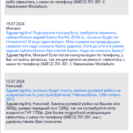
либо свяжитесь с нами по телефону (84812) 701-301. С
Уважением ModaAuto.
19.07.2024
Михаил
Здравствуйте! Подскажите пожалуйста, требуется заменить
сайлентблоки задней балки Kia Rio 2016г.в., сколько будет по
стоимости? И еще один вопрос. Мне сказали на предыдущем
сервисе что надо снимать балку заднюю. Хотя до этого я менял
задние сайлентблоки без снятия балки. Надо ли снимать балку?
Здравствуйте, Михаил! Если после консультации по телефону, у
Вас остались вопросы, так же для записи на ремонт, свяжитесь с
нами по телефону (84812) 701-301. С Уважением ModaAuto.
15.07.2024
Николай
Здравствуйте, сколько будет стоить замена рулевой рейки на
новую(запчасть уже приобретена) ? Автомобиль: Lifan solano
2012
Здравствуйте, Николай. Замена рулевой рейки на Вашем а\м
3600р, развал передней оси 1200р, так же потребуется литр
жидкости ГУР 1700р. Для более подробной информации
свяжитесь с нами по телефону (84812) 701-301, мы с
удовольствием Вам поможем.