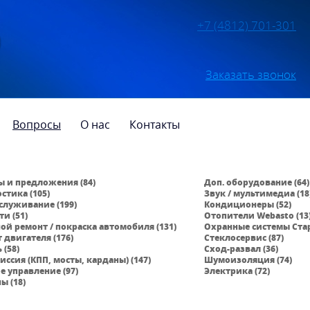
+7 (4812) 701-301
Заказать звонок
Вопросы
О нас
Контакты
 и предложения (84)
Доп. оборудование (64)
стика (105)
Звук / мультимедиа (18
бслуживание (199)
Кондиционеры (52)
ти (51)
Отопители Webasto (13
ой ремонт / покраска автомобиля (131)
Охранные системы Стар
 двигателя (176)
Стеклосервис (87)
 (58)
Сход-развал (36)
иссия (КПП, мосты, карданы) (147)
Шумоизоляция (74)
е управление (97)
Электрика (72)
ы (18)