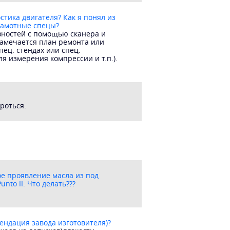
остика двигателя? Как я понял из
грамотные спецы?
авностей с помощью сканера и
амечается план ремонта или
ец. стендах или спец.
я измерения компрессии и т.п.).
роться.
е проявление масла из под
nto II. Что делать???
мендация завода изготовителя)?