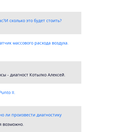
с?И сколько это будет стоить?
атчик массового расхода воздуха.
сы - диагност Котылко Алексей.
unto II.
жно ли произвести диагностику
я возможно.