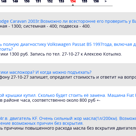
148
149
150
151
152
153
154
155
156
>
dge Caravan 2003г.Возможно ли всесторонне его проверить у Ва
ая - 1300; системная - 400; подвеска - 400.
ь полную диагностику Volkswagen Passat B5 1997года, включая д
тоить?
ики 1300 руб. Запись по тел. 27-10-27 к Алексею Котылко.
тики масложора? И когда можно подъехать?
фону 27-10-27 запишет, определит стоимость и ответит на вопро
й крышки купил. Сколько будет стоить её замена. Машина Fiat P
в районе часа, соответственно около 800 руб +-
4г.в. двигатель KF. Очень сильный жор масла(1л/200км). Возмо
ление возможных причин без вскрытия.
ь причины повышенного расхода масла без вскрытия двигател