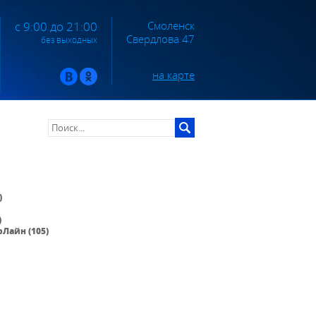
Смоленск
с 9:00 до 21:00
Свердлова 47
без выходных
на карте
)
)
Лайн (105)