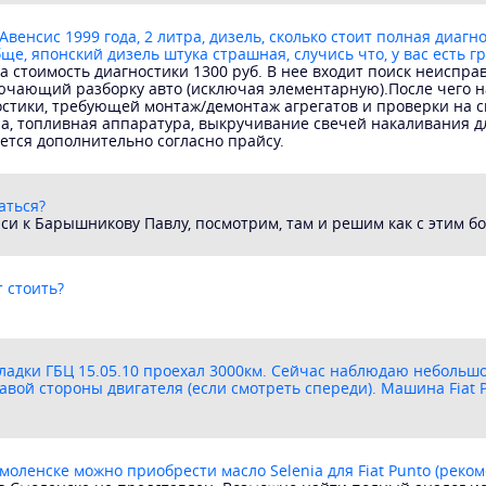
Авенсис 1999 года, 2 литра, дизель, сколько стоит полная диагн
бще, японский дизель штука страшная, случись что, у вас есть 
на стоимость диагностики 1300 руб. В нее входит поиск неиспр
ючающий разборку авто (исключая элементарную).После чего н
стики, требующей монтаж/демонтаж агрегатов и проверки на сп
а, топливная аппаратура, выкручивание свечей накаливания дл
ется дополнительно согласно прайсу.
аться?
си к Барышникову Павлу, посмотрим, там и решим как с этим бо
т стоить?
ладки ГБЦ 15.05.10 проехал 3000км. Сейчас наблюдаю небольшо
авой стороны двигателя (если смотреть спереди). Машина Fiat Pu
Смоленске можно приобрести масло Selenia для Fiat Punto (реко