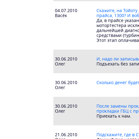
04.07.2010
Скажите, на Тойоту 
Васёк
прайса, 1300? И во
Да, в прайсе указа
мотортестера искл
дальнейшей диагно
средствами (турбин
Этот этап оплачива
30.06.2010
И, надо ли записыв
Олег
Подъехать без запи
30.06.2010
Сколько денег буде
Олег
30.06.2010
После замены прок
Олег
прокладки ГБЦ с пр
Приехать к нам.
21.06.2010
Подскажите, где в 