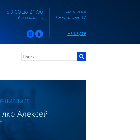
Смоленск
с 9:00 до 21:00
Свердлова 47
без выходных
на карте