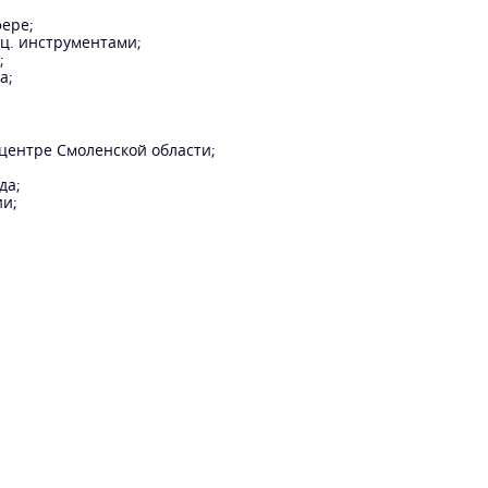
ере;
ц. инструментами;
;
а;
центре Смоленской области;
да;
ии;