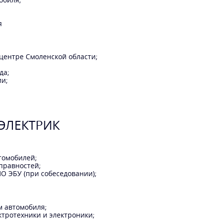
я
центре Смоленской области;
да;
ии;
ЭЛЕКТРИК
томобилей;
правностей;
О ЭБУ (при собеседовании);
м автомобиля;
тротехники и электроники;