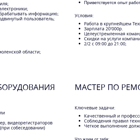
Приветствуется опыт рабо
иля;
электроники;
обрабатывать информацию;
Условия:
одвинутый пользователь;
Работа в крупнейшем Тех
Зарплата 20'000р.
Целеустремленная коман
Скидки на услуги компан
2/2 с 09:00 до 21:00;
моленской области;
БОРУДОВАНИЯ
МАСТЕР ПО РЕМ
Ключевые задачи:
или
Качественный и професс
Соблюдения правил техн
ер, видеорегистраторов
Четкое выполнение долж
 (при собеседовании)
Что ждем от тебя: