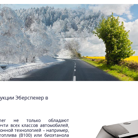
дукции Эберспехер в
cher не только обладают
чти всех классов автомобилей,
онной технологией – например,
топлива (B100) или биоэтанола