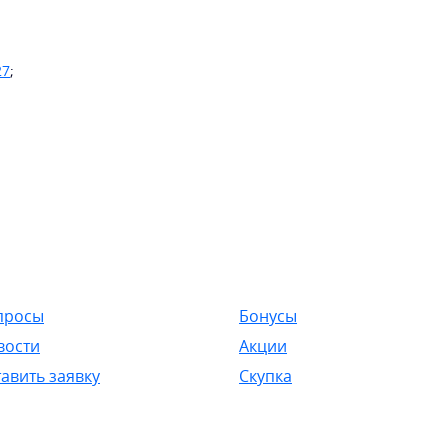
27
;
просы
Бонусы
вости
Акции
авить заявку
Скупка