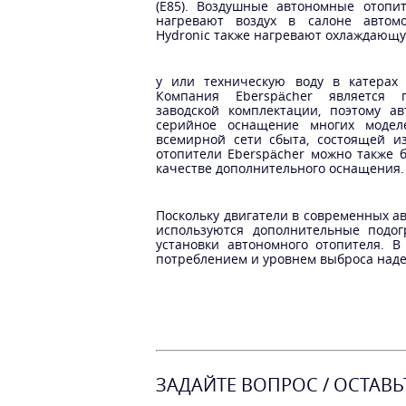
(E85). Воздушные автономные отопит
нагревают воздух в салоне автомо
Hydronic также нагревают охлаждающ
у или техническую воду в катерах 
Компания Eberspächer является 
заводской комплектации, поэтому а
серийное оснащение многих моделе
всемирной сети сбыта, состоящей и
отопители Eberspächer можно также б
качестве дополнительного оснащения
Поскольку двигатели в современных а
используются дополнительные подог
установки автономного отопителя. 
потреблением и уровнем выброса наде
ЗАДАЙТЕ ВОПРОС / ОСТАВЬ