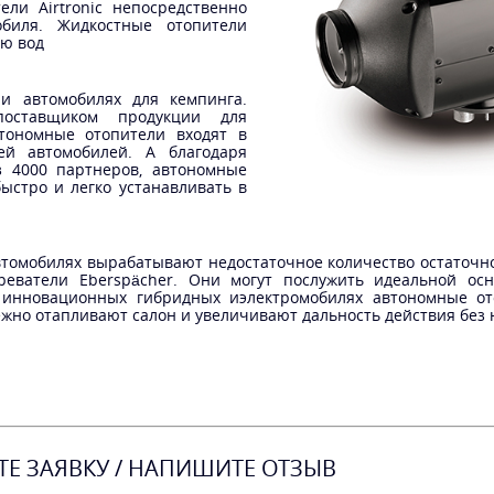
ели Airtronic непосредственно
биля. Жидкостные отопители
ую вод
и автомобилях для кемпинга.
поставщиком продукции для
втономные отопители входят в
й автомобилей. А благодаря
з 4000 партнеров, автономные
ыстро и легко устанавливать в
.
втомобилях вырабатывают недостаточное количество остаточног
реватели Eberspächer. Они могут послужить идеальной о
В инновационных гибридных иэлектромобилях автономные о
жно отапливают салон и увеличивают дальность действия без 
ТЕ ЗАЯВКУ / НАПИШИТЕ ОТЗЫВ