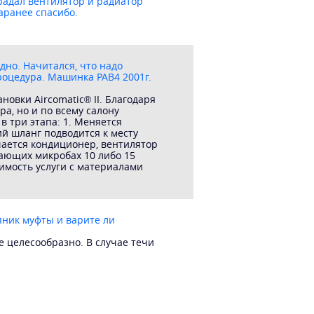
традал вентилятор и радиатор
аранее спасибо.
дно. Начитался, что надо
роцедура. Машинка РАВ4 2001г.
овки Aircomatic® II. Благодаря
а, но и по всему салону
 три этапа: 1. Меняется
кий шланг подводится к месту
чается кондиционер, вентилятор
рающих микробах 10 либо 15
оимость услуги с материалами
ник муфты и варите ли
 целесообразно. В случае течи