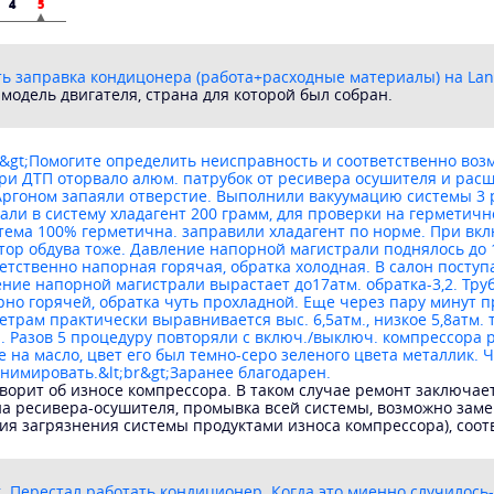
4
5
ть заправка кондицонера (работа+расходные материалы) на Lanc
 модель двигателя, страна для которой был собран.
r&gt;Помогите определить неисправность и соответственно воз
При ДТП оторвало алюм. патрубок от ресивера осушителя и ра
Аргоном запаяли отверстие. Выполнили вакуумацию системы 3 р
али в систему хладагент 200 грамм, для проверки на герметич
стема 100% герметична. заправили хладагент по норме. При вк
тор обдува тоже. Давление напорной магистрали поднялось до 
ветственно напорная горячая, обратка холодная. В салон поступ
ние напорной магистрали вырастает до17атм. обратка-3,2. Труб
рно горячей, обратка чуть прохладной. Еще через пару минут 
трам практически выравнивается выс. 6,5атм., низкое 5,8атм.
 Разов 5 процедуру повторяли с включ./выключ. компрессора р
на масло, цвет его был темно-серо зеленого цвета металлик. Ч
нимировать.&lt;br&gt;Заранее благодарен.
ворит об износе компрессора. В таком случае ремонт заключае
на ресивера-осушителя, промывка всей системы, возможно зам
ния загрязнения системы продуктами износа компрессора), соот
. Перестал работать кондиционер. Когда это миенно случилось-т