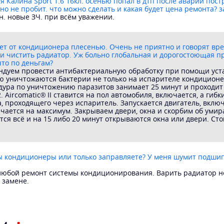
ня Калина Sport 1.6 16кл. осенью попал в дтп после аварии пос
но не пробит. что можно сделать и какая будет цена ремонта? з
н. новые ЗЧ. при всём уважении.
ет от кондиционера плесенью. Очень не приятно и говорят вре
 и чистить радиатор. Уж больно глобальная и дорогостоющая п
что по деньгам?
дуем провести антибактериальную обработку при помощи устан
ю уничтожаются бактерии не только на испарителе кондиционер
ура по уничтожению паразитов занимает 25 минут и проходит в
. Aircomatic® II ставится на пол автомобиля, включается, а гиб
, проходящего через испаритель. Запускается двигатель, вклю
ючается на максимум. Закрываем двери, окна и скорбим об уми
тся всё и на 15 либо 20 минут открываются окна или двери. Ст
ы кондиционеры или только заправляете? У меня шумит подшип
юбой ремонт системы кондиционирования. Варить радиатор не
 замене.
4
5