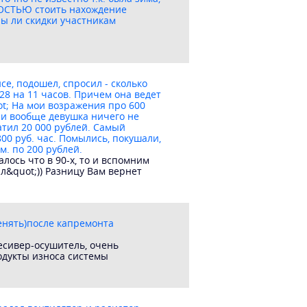
ЛНОСТЬЮ стоить нахождение
ны ли скидки участникам
е, подошел, спросил - сколько
28 на 11 часов. Причем она ведет
ot; На мои возражения про 600
., и вообще девушка ничего не
атил 20 000 рублей. Самый
00 руб. час. Помылись, покушали,
м. по 200 рублей.
ось что в 90-х, то и вспомним
л&quot;)) Разницу Вам вернет
менять)после капремонта
есивер-осушитель, очень
одукты износа системы