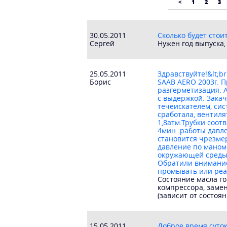
<
1
2
3
30.05.2011
Сколько будет стои
Сергей
Нужен год выпуска,
25.05.2011
Здравствуйте!&lt;b
Борис
SAAB AERO 2003г. 
разгерметизация. 
с выдержкой. Закач
течеискателем, си
сработала, вентиля
1,8атм.Трубки соот
4мин. работы давле
становится чрезме
давление по маноме
окружающей среды.
Обратили внимание 
промывать или реа
Состояние масла го
компрессора, заме
(зависит от состоя
15.05.2011
Доброе время суток