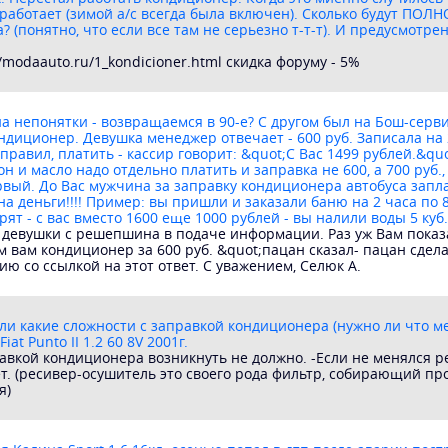
 работает (зимой а/с всегда была включен). Сколько будут ПО
 (понятно, что если все там не серьезно т-т-т). И предусмотре
/modaauto.ru/1_kondicioner.html скидка форуму - 5%
а непонятки - возвращаемся в 90-е? С другом был на Бош-сервис
ндиционер. Девушка менеджер отвечает - 600 руб. Записала на 
аправил, платить - кассир говорит: &quot;С Вас 1499 рублей.&qu
еон и масло надо отдельно платить и заправка не 600, а 700 руб
первый. До Вас мужчина за заправку кондиционера автобуса запл
а деньги!!!! Пример: вы пришли и заказали баню на 2 часа по 8
рят - с вас вместо 1600 еще 1000 рублей - вы налили воды 5 куб.
девушки с решепшина в подаче информации. Раз уж Вам показал
м вам кондиционер за 600 руб. &quot;пацан сказал- пацан сдела
ию со ссылкой на этот ответ. С уважением, Селюк А.
 ли какие сложности с заправкой кондиционера (нужно ли что 
at Punto II 1.2 60 8V 2001г.
авкой кондиционера возникнуть не должно. -Если не менялся р
т. (ресивер-осушитель это своего рода фильтр, собирающий пр
я)