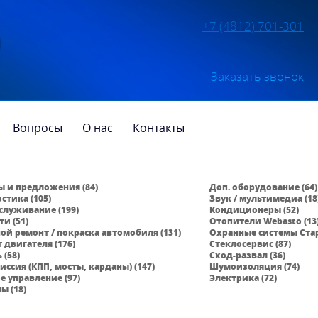
+7 (4812) 701-301
Заказать звонок
Вопросы
О нас
Контакты
 и предложения (84)
Доп. оборудование (64)
стика (105)
Звук / мультимедиа (18
бслуживание (199)
Кондиционеры (52)
ти (51)
Отопители Webasto (13
ой ремонт / покраска автомобиля (131)
Охранные системы Стар
 двигателя (176)
Стеклосервис (87)
 (58)
Сход-развал (36)
иссия (КПП, мосты, карданы) (147)
Шумоизоляция (74)
е управление (97)
Электрика (72)
ы (18)