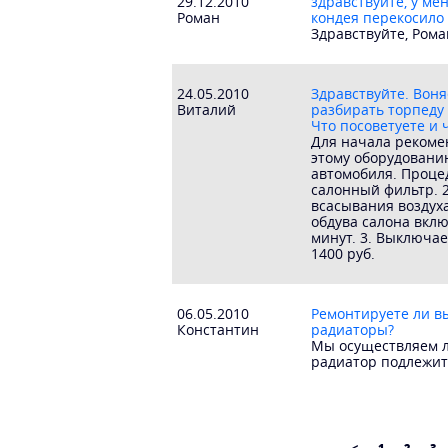
29.12.2010
здравствуйте, у ме
Роман
кондея перекосило 
Здравствуйте, Рома
24.05.2010
Здравствуйте. Воня
Виталий
разбирать торпеду
Что посоветуете и 
Для начала рекомен
этому оборудовани
автомобиля. Процед
салонный фильтр. 2
всасывания воздуха
обдува салона вкл
минут. 3. Выключае
1400 руб.
06.05.2010
Ремонтируете ли в
Константин
радиаторы?
Мы осуществляем л
радиатор подлежит
<
1
2
3