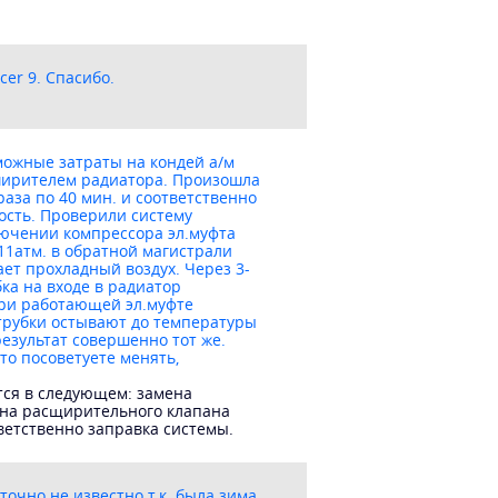
er 9. Спасибо.
можные затраты на кондей а/м
сширителем радиатора. Произошла
аза по 40 мин. и соответственно
ность. Проверили систему
лючении компрессора эл.муфта
11атм. в обратной магистрали
ает прохладный воздух. Через 3-
ка на входе в радиатор
при работающей эл.муфте
 трубки остывают до температуры
езультат совершенно тот же.
то посоветуете менять,
тся в следующем: замена
ена расщирительного клапана
ветственно заправка системы.
очно не известно т.к. была зима,