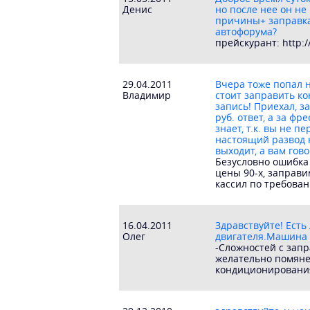
Денис
но после нее он не
причины+ заправка?
автофорума?
прейскурант: http:/
29.04.2011
Вчера тоже попал н
Владимир
стоит заправить ко
запись! Приехал, з
руб. ответ, а за фр
знает, т.к. вы не 
настоящий развод н
выходит, а вам гово
Безусловно ошибка 
цены 90-х, заправи
кассил по требован
16.04.2011
Здравствуйте! Есть
Олег
двигателя.Машина Fi
-Сложностей с запр
желательно помяне
кондиционировани