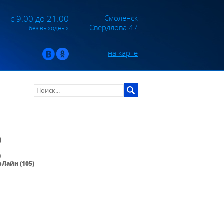
Смоленск
с 9:00 до 21:00
Свердлова 47
без выходных
на карте
)
)
Лайн (105)