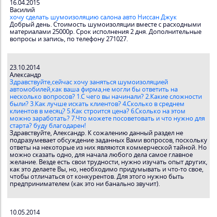
16.04.2015
Василий
хочу сделать шумоизоляцию салона авто Ниссан Джук
Добрый день. Стоимость шумоизоляции вместе с расходными
материалами 25000р. Срок исполнения 2 дня. Дополнительные
вопросы и запись, по телефону 271027.
23.10.2014
Александр
Здравствуйте,сейчас хочу заняться шумоизоляцией
автомобилей,как ваша фирма,не могли бы ответить на
несколько вопросов? 1.С чего вы начинали? 2.Какие сложности
были? 3.Как лучше искать клиентов? 4.Сколько в среднем
клиентов в месяц? 5.Как строится цена? 6.Сколько на этом
можно заработать? 7.Что можете посоветовать и что нужно для
старта? буду благодарен!
Здравствуйте, Александр. К сожалению данный раздел не
подразумевает обсуждение заданных Вами вопросов, поскольку
ответы на некоторые из них являются коммерческой тайной. Но
можно сказать одно, для начала любого дела самое главное
желание. Везде есть свои трудности, нужно изучать опыт других,
как это делаете Вы, но, необходимо придумывать и что-то свое,
чтобы отличаться от конкурентов. Для этого нужно быть
предпринимателем (как это ни банально звучит).
10.05.2014