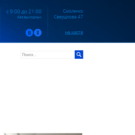
Смоленск
с 9:00 до 21:00
Свердлова 47
без выходных
на карте