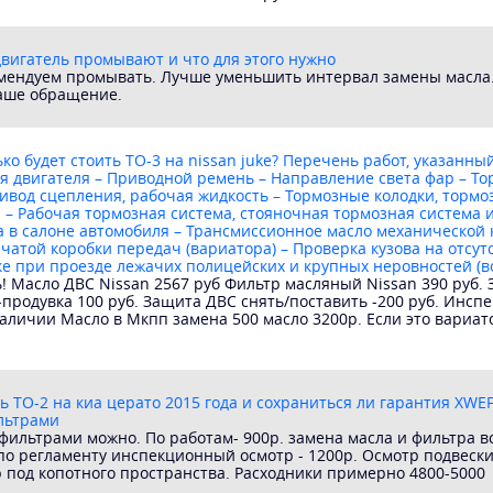
вигатель промывают и что для этого нужно
омендуем промывать. Лучше уменьшить интервал замены масла. 
Ваше обращение.
ко будет стоить ТО-3 на nissan juke? Перечень работ, указанны
я двигателя – Приводной ремень – Направление света фар – То
ивод сцепления, рабочая жидкость – Тормозные колодки, тормо
 – Рабочая тормозная система, стояночная тормозная система 
а в салоне автомобиля – Трансмиссионное масло механической 
чатой коробки передач (вариатора) – Проверка кузова на отсут
е при проезде лежачих полицейских и крупных неровностей (в
! Масло ДВС Nissan 2567 руб Фильтр масляный Nissan 390 руб. З
родувка 100 руб. Защита ДВС снять/поставить -200 руб. Инсп
аличии Масло в Мкпп замена 500 масло 3200р. Если это вариат
ть ТО-2 на киа церато 2015 года и сохраниться ли гарантия XW
льтрами
фильтрами можно. По работам- 900р. замена масла и фильтра во
 по регламенту инспекционный осмотр - 1200р. Осмотр подвески
 под копотного пространства. Расходники примерно 4800-5000