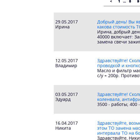
<
1
...
8
9
29.05.2017
Добрый день! Вы я
Ирина
какова стоимость ТО
Ирина, добрый ден
40000 включает: З
замена свечи зажи
12.05.2017
Здравствуйте! Скол
Владимир
проводкой и кнопк
Масло и фильтр мас
с/у + 200р. Против
03.05.2017
Здравствуйте! Скол
Эдуард
коленвала, антифри
3500 - работы; 400
16.04.2017
Здравствуйте, возм
Никита
этом ТО замена мас
интервала ТО на б
Здравствуйте, Ники