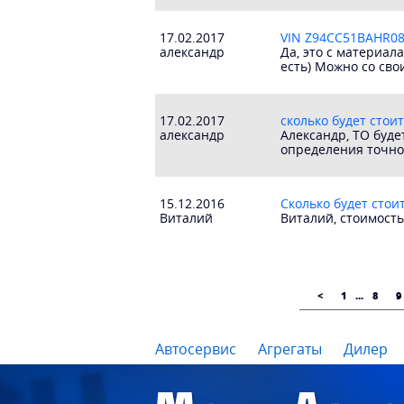
17.02.2017
VIN Z94CC51BAHR082
александр
Да, это с материал
есть) Можно со св
17.02.2017
сколько будет стои
александр
Александр, ТО буде
определения точно
15.12.2016
Сколько будет стоить
Виталий
Виталий, стоимость 
<
1
...
8
9
Автосервис
Агрегаты
Дилер