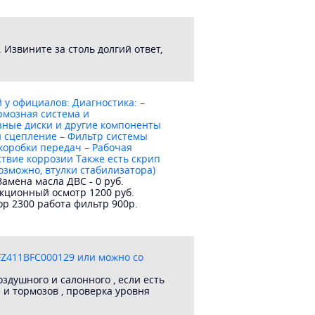
Извините за столь долгий ответ,
й у официалов: Диагностика: –
рмозная система и
зные диски и другие компоненты
и сцепление – Фильтр системы
коробки передач – Рабочая
ствие коррозии Также есть скрип
озможно, втулки стабилизатора)
амена масла ДВС - 0 руб.
екционный осмотр 1200 руб.
ор 2300 работа фильтр 900р.
EFZ411BFC000129 или можно со
здушного и салонного , если есть
 и тормозов , проверка уровня