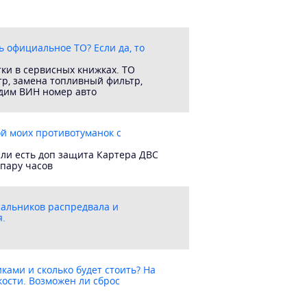
 официальное ТO? Если да, то
ки в сервисных книжках. ТО
тр, замена топливный фильтр,
одим ВИН номер авто
кой моих противотуманок с
сли есть доп защита Картера ДВС
 пару часов
 сальников распредвала и
я.
ками и сколько будет стоить? На
кости. Возможен ли сброс