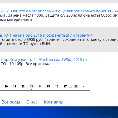
082 3900 это с материалами и ещё вопрос сколько поменять м
ами . Замена масла 400р. Защита с/у 200(если она есть) Сброс и
оими материалами
ть ТО-1 на киа рио 2016 и сохраниться ли гарантия
т стоить около 3900 руб. Гарантия сохраняется, отметку в серв
й стоимости ТО нужен ВИН
 пройти у вас то-4 . А\м Киа сид SW(jd) 2013 г.в.
ТО - 10 105р. Все оригинал.
10
11
12
13
14
15
16
17
...
20
>
Вопросы
О нас
Контакты