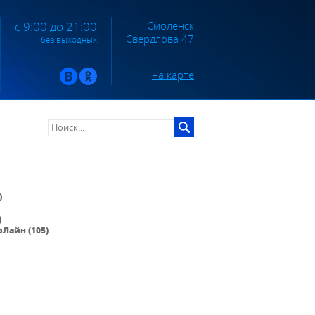
Смоленск
с 9:00 до 21:00
Свердлова 47
без выходных
на карте
)
)
Лайн (105)