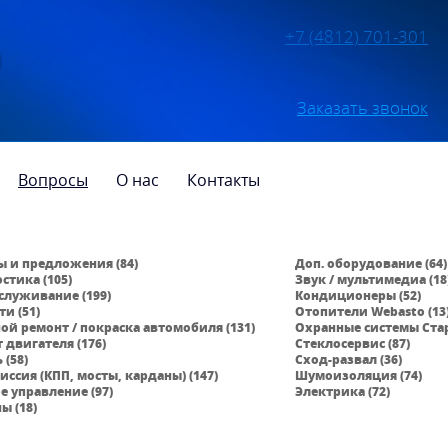
+7 (4812) 701-301
Заказать звонок
Вопросы
О нас
Контакты
 и предложения (84)
Доп. оборудование (64)
стика (105)
Звук / мультимедиа (18
бслуживание (199)
Кондиционеры (52)
ти (51)
Отопители Webasto (13
ой ремонт / покраска автомобиля (131)
Охранные системы Стар
 двигателя (176)
Стеклосервис (87)
 (58)
Сход-развал (36)
иссия (КПП, мосты, карданы) (147)
Шумоизоляция (74)
е управление (97)
Электрика (72)
ы (18)