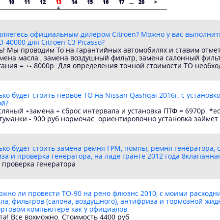
10
11
12
13
14
15
16
17
...
20
>
вляетесь официальным дилером Citroen? Можно у вас выполнить
-40000 для Citroen C3 Picasso?
ь! Мы проводим То на гарантийных автомобилях и ставим отмет
амена масла , замена воздушный фильтр, замена салонный филь
гания = +- 8000р. Для определения точной стоимости ТО необх
ько будет стоить первое ТО на Nissan Qashqai 2016г. с установ
ой?
ляный +замена + сброс интервала и установка ПТФ = 6970р. *е
отуманки - 900 руб нормочас. ориентировочно установка займет
ько будет стоить замена ремня ГРМ, помпы, ремня генератора,
за и проверка генератора, на ладе гранте 2012 года 8клапанна
 - проверка генератора
ожно ли провести ТО-90 на рено флюэнс 2010, с моими расходни
ла, фильтров (салона, воздушного), антифриза и тормозной жид
ортовом компьютере как у официалов
та! Все вохможно. Стоимость 4400 руб