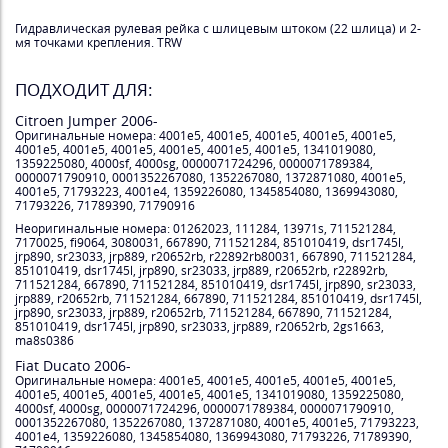
Гидравлическая рулевая рейка с шлицевым штоком (22 шлица) и 2-
мя точками крепления. TRW
ПОДХОДИТ ДЛЯ:
Citroen Jumper 2006-
Оригинальные номера: 4001e5, 4001e5, 4001e5, 4001e5, 4001e5,
4001e5, 4001e5, 4001e5, 4001e5, 4001e5, 4001e5, 1341019080,
1359225080, 4000sf, 4000sg, 0000071724296, 0000071789384,
0000071790910, 0001352267080, 1352267080, 1372871080, 4001e5,
4001e5, 71793223, 4001e4, 1359226080, 1345854080, 1369943080,
71793226, 71789390, 71790916
Неоригинальные номера: 01262023, 111284, 13971s, 711521284,
7170025, fi9064, 3080031, 667890, 711521284, 851010419, dsr1745l,
jrp890, sr23033, jrp889, r20652rb, r22892rb80031, 667890, 711521284,
851010419, dsr1745l, jrp890, sr23033, jrp889, r20652rb, r22892rb,
711521284, 667890, 711521284, 851010419, dsr1745l, jrp890, sr23033,
jrp889, r20652rb, 711521284, 667890, 711521284, 851010419, dsr1745l,
jrp890, sr23033, jrp889, r20652rb, 711521284, 667890, 711521284,
851010419, dsr1745l, jrp890, sr23033, jrp889, r20652rb, 2gs1663,
ma8s0386
Fiat Ducato 2006-
Оригинальные номера: 4001e5, 4001e5, 4001e5, 4001e5, 4001e5,
4001e5, 4001e5, 4001e5, 4001e5, 4001e5, 1341019080, 1359225080,
4000sf, 4000sg, 0000071724296, 0000071789384, 0000071790910,
0001352267080, 1352267080, 1372871080, 4001e5, 4001e5, 71793223,
4001e4, 1359226080, 1345854080, 1369943080, 71793226, 71789390,