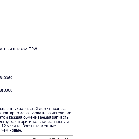
дратным штоком. TRW
8s0360
8s0360
новленных запчастей лежит процесс
о повторно использовать по истечении
 этом каждая обмениваемая запчасть
ству, как и оригинальная запчасть, и
м 12 месяца. Восстановленные
, чем новые.