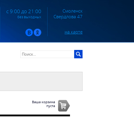
Смоленск
с 9:00 до 21:00
Свердлова 47
без выходных
на карте
Ваша корзина
пуста