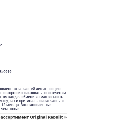
co
8s0919
новленных запчастей лежит процесс
о повторно использовать по истечении
 этом каждая обмениваемая запчасть
ству, как и оригинальная запчасть, и
м 12 месяца. Восстановленные
, чем новые.
 ассортимент Original Rebuilt »