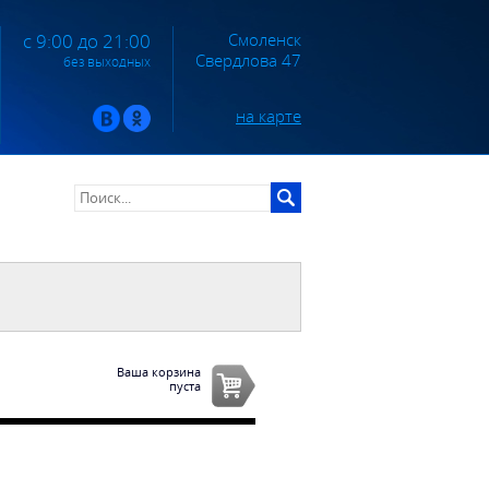
Смоленск
с 9:00 до 21:00
Свердлова 47
без выходных
на карте
Ваша корзина
пуста