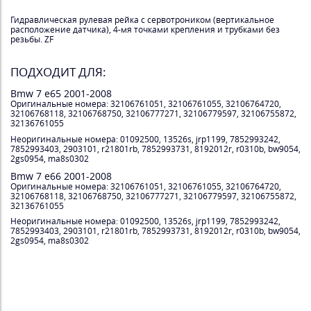
Гидравлическая рулевая рейка с сервотроником (вертикальное
расположение датчика), 4-мя точками крепления и трубками без
резьбы. ZF
ПОДХОДИТ ДЛЯ:
Bmw 7 e65 2001-2008
Оригинальные номера: 32106761051, 32106761055, 32106764720,
32106768118, 32106768750, 32106777271, 32106779597, 32106755872,
32136761055
Неоригинальные номера: 01092500, 13526s, jrp1199, 7852993242,
7852993403, 2903101, r21801rb, 7852993731, 8192012r, r0310b, bw9054,
2gs0954, ma8s0302
Bmw 7 e66 2001-2008
Оригинальные номера: 32106761051, 32106761055, 32106764720,
32106768118, 32106768750, 32106777271, 32106779597, 32106755872,
32136761055
Неоригинальные номера: 01092500, 13526s, jrp1199, 7852993242,
7852993403, 2903101, r21801rb, 7852993731, 8192012r, r0310b, bw9054,
2gs0954, ma8s0302