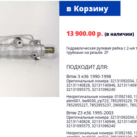
13 900.00 р.
(в наличии)
Гидравлическая рулевая рейка с 2-мя
трубками на резьбе. ZF
ПОДХОДИТ ДЛЯ:
Bmw 3 e36 1990-1998
Оригинальные номера: 32131092034, 
32131140828, 32131140946, 321311409
32131095575, 32131096240
Неоригинальные номера: 01092160, 134
abm001, bw9030, jrp723, 7852955229, 7
7852955227, 7852955237, 2900801, 785
Bmw Z3 e36 1995-2003
Оригинальные номера: 32131092034, 
32131140828, 32131140946, 321311409
32131095575, 32131096240
Неоригинальные номера: 01092160, 134