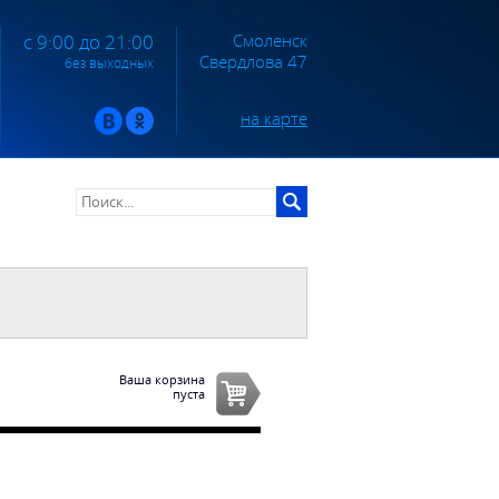
Смоленск
с 9:00 до 21:00
Свердлова 47
без выходных
на карте
Ваша корзина
пуста