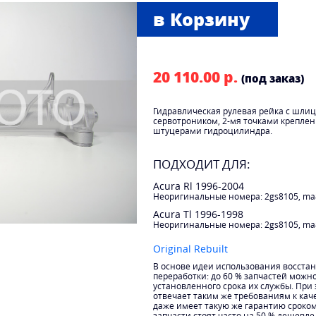
20 110.00 р.
(под заказ)
Гидравлическая рулевая рейка с шли
сервотроником, 2-мя точками крепле
штуцерами гидроцилиндра.
ПОДХОДИТ ДЛЯ:
Acura Rl 1996-2004
Неоригинальные номера: 2gs8105, ma
Acura Tl 1996-1998
Неоригинальные номера: 2gs8105, ma
Original Rebuilt
В основе идеи использования восста
переработки: до 60 % запчастей можн
установленного срока их службы. При
отвечает таким же требованиям к каче
даже имеет такую же гарантию сроко
запчасти стоят часто на 50 % дешевле