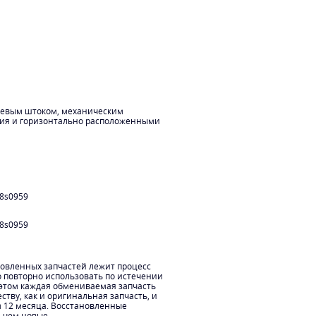
цевым штоком, механическим
ния и горизонтально расположенными
8s0959
8s0959
новленных запчастей лежит процесс
о повторно использовать по истечении
 этом каждая обмениваемая запчасть
ству, как и оригинальная запчасть, и
м 12 месяца. Восстановленные
, чем новые.