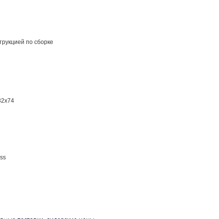
трукцией по сборке
82x74
ass