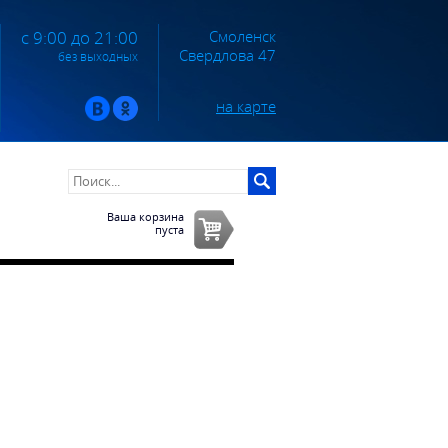
Смоленск
с 9:00 до 21:00
Свердлова 47
без выходных
на карте
Ваша корзина
пуста