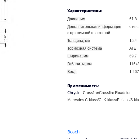
Характеристики:
Длина, мм
61.8
Дополнительная информация
с инс
с прижимной пластиной
Толщина, мм
15.4
Тормозная система
ATE
Ширина, мм
69.7
Габариты, мм
115x
Вес, г
1 267
Применимость:
Chrysler
Crossfire/Crossfire Roadster
Meresdes C-klass/CLK-klass/E-klass/S-kl
Bosch