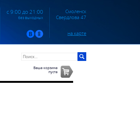
Смоленск
с 9:00 до 21:00
Свердлова 47
без выходных
на карте
Ваша корзина
пуста