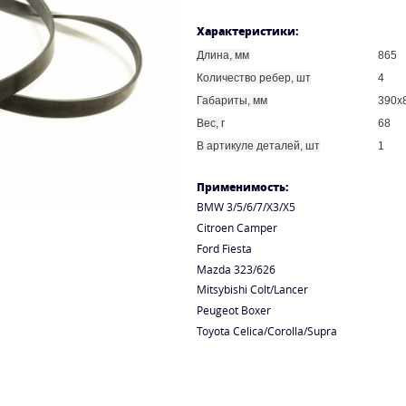
Характеристики:
Длина, мм
865
Количество ребер, шт
4
Габариты, мм
390x
Вес, г
68
В артикуле деталей, шт
1
Применимость:
BMW 3/5/6/7/X3/X5
Citroen Camper
Ford Fiesta
Mazda 323/626
Mitsybishi Colt/Lancer
Peugeot Boxer
Toyota Celica/Corolla/Supra