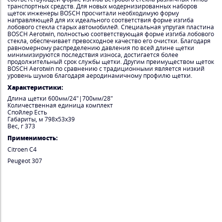
транспортных средств. Для новых модернизированных наборов
щеток инженеры BOSCH просчитали необходимую форму
направляющей для их идеального соответствия форме изгиба
лобового стекла старых автомобилей. Специальная упругая пластина
BOSCH Aerotwin, полностью соответствующая форме изгиба лобового
стекла, обеспечивает превосходное качество его очистки. Благодаря
равномерному распределению давления по всей длине щетки
минимизируются последствия износа, достигается более
продолжительный срок службы щетки. Другим преимуществом щеток
BOSCH Aerotwin по сравнению с традиционными является низкий
уровень шумов благодаря аеродинамичному профилю щетки.
Характеристики:
Длина щетки 600мм/24"|700мм/28"
Количественная единица комплект
Спойлер Есть
Габариты, м 798x53x39
Вес, г 373
Применимость:
Citroen C4
Peugeot 307