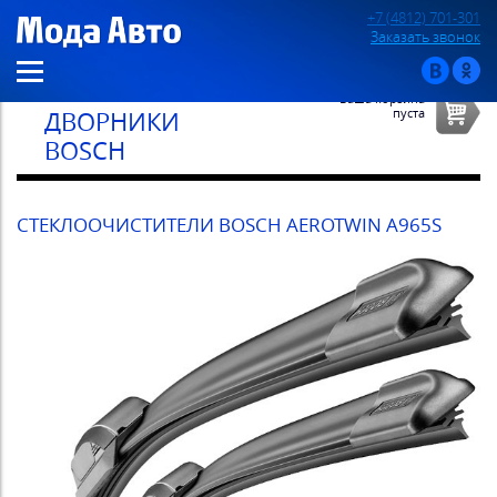
+7 (4812) 701-301
Заказать звонок
Ваша корзина
пуста
ДВОРНИКИ
BOSCH
СТЕКЛООЧИСТИТЕЛИ BOSCH AEROTWIN A965S