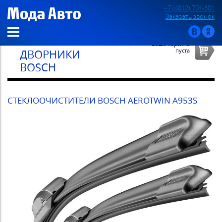
+7 (4812) 701-301
Заказать звонок
Ваша корзина
пуста
ДВОРНИКИ
BOSCH
СТЕКЛООЧИСТИТЕЛИ BOSCH AEROTWIN A953S