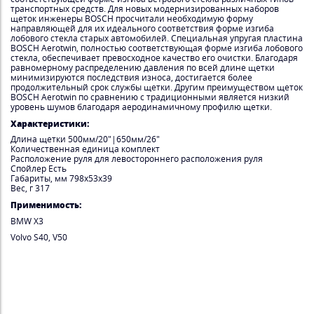
транспортных средств. Для новых модернизированных наборов
щеток инженеры BOSCH просчитали необходимую форму
направляющей для их идеального соответствия форме изгиба
лобового стекла старых автомобилей. Специальная упругая пластина
BOSCH Aerotwin, полностью соответствующая форме изгиба лобового
стекла, обеспечивает превосходное качество его очистки. Благодаря
равномерному распределению давления по всей длине щетки
минимизируются последствия износа, достигается более
продолжительный срок службы щетки. Другим преимуществом щеток
BOSCH Aerotwin по сравнению с традиционными является низкий
уровень шумов благодаря аеродинамичному профилю щетки.
Характеристики:
Длина щетки 500мм/20"|650мм/26"
Количественная единица комплект
Расположение руля для левостороннего расположения руля
Спойлер Есть
Габариты, мм 798x53x39
Вес, г 317
Применимость:
BMW X3
Volvo S40, V50