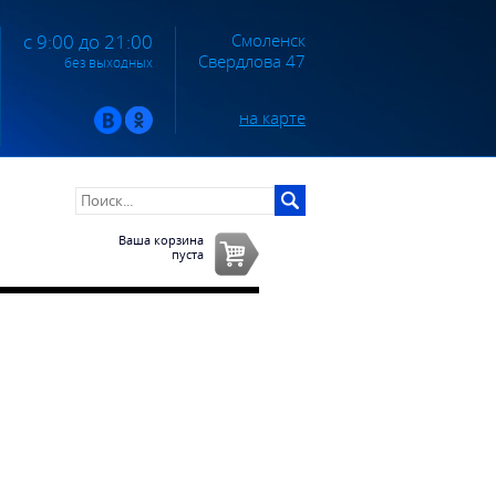
Смоленск
с 9:00 до 21:00
Свердлова 47
без выходных
на карте
Ваша корзина
пуста