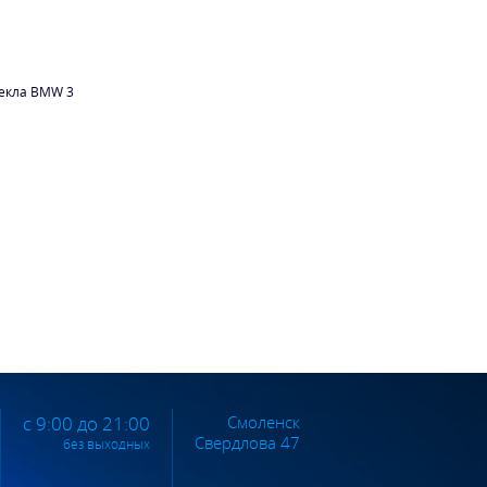
текла BMW 3
Смоленск
с 9:00 до 21:00
Свердлова 47
без выходных