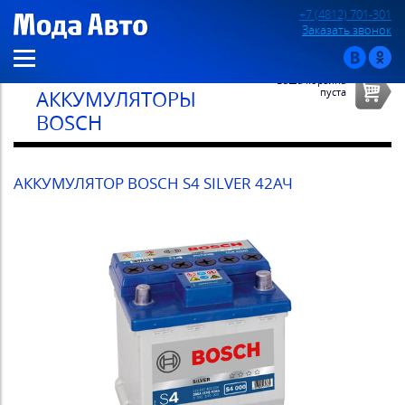
+7 (4812) 701-301
Заказать звонок
Ваша корзина
пуста
АККУМУЛЯТОРЫ
BOSCH
АККУМУЛЯТОР BOSCH S4 SILVER 42АЧ