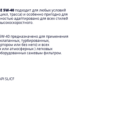
AE 5W-40
подходит для любых условий
цикл, трасса) и особенно пригодно для
лностью адаптировано для всех стилей
высокоскоростного.
E 5W-40 предназначено для применения
оклапанных, турбированных,
тором или без него) и всех
 или атмосферных ) легковых
 оборудованных сажевым фильтром.
PI SL/CF