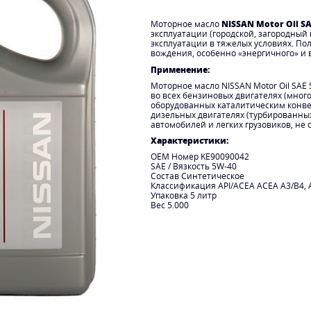
NISSAN Motor Oil S
Моторное масло
эксплуатации (городской, загородный 
эксплуатации в тяжелых условиях. По
вождения, особенно «энергичного» и 
Применение:
Моторное масло NISSAN Motor Oil SA
во всех бензиновых двигателях (мног
оборудованных каталитическим конвер
дизельных двигателях (турбированных
автомобилей и легких грузовиков, не
Характеристики:
OEM Номер KE90090042
SAE / Вязкость 5W-40
Состав Синтетическое
Классификация API/ACEA ACEA A3/B4, A
Упаковка 5 литр
Вес 5.000