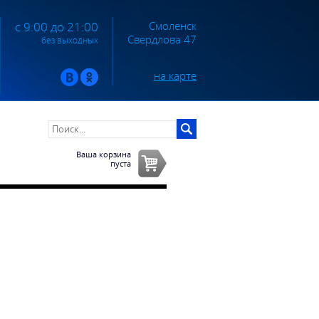
Смоленск
с 9:00 до 21:00
Свердлова 47
без выходных
на карте
Ваша корзина
пуста