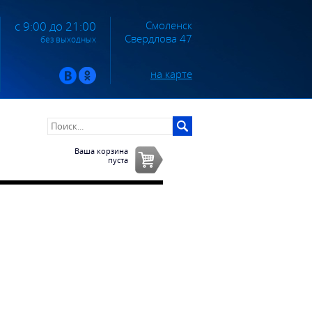
Смоленск
с 9:00 до 21:00
Свердлова 47
без выходных
на карте
Ваша корзина
пуста