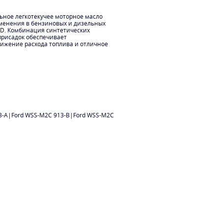
ьное легкотекучее моторное масло
именения в бензиновых и дизельных
RD. Комбинация синтетических
присадок обеспечивает
нижение расхода топлива и отличное
3-A|Ford WSS-M2C 913-B|Ford WSS-M2C