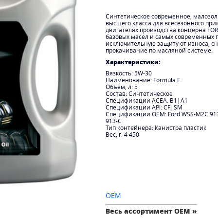
Синтетическое современное, малозол
высшего класса для всесезонного пр
двигателях произодства концерна FO
базовых масел и самых современных 
исключительную защиту от износа, с
прокачивание по масляной системе.
Характеристики:
Вязкость: 5W-30
Наименование: Formula F
Объём, л: 5
Состав: Синтетическое
Спецификации ACEA: B1|A1
Спецификации API: CF|SM
Спецификации OEM: Ford WSS-M2C 91
913-C
Тип контейнера: Канистра пластик
Вес, г: 4 450
OEM
Весь ассортимент OEM »