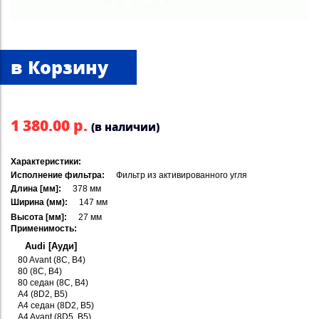
1 380.00 р.
(в наличии)
Характеристики:
Исполнение фильтра:
Фильтр из активированного угля
Длина [мм]:
378 мм
Ширина (мм):
147 мм
Высота [мм]:
27 мм
Применимость:
Audi [Ауди]
80 Avant (8C, B4)
80 (8C, B4)
80 седан (8C, B4)
A4 (8D2, B5)
A4 седан (8D2, B5)
A4 Avant (8D5, B5)