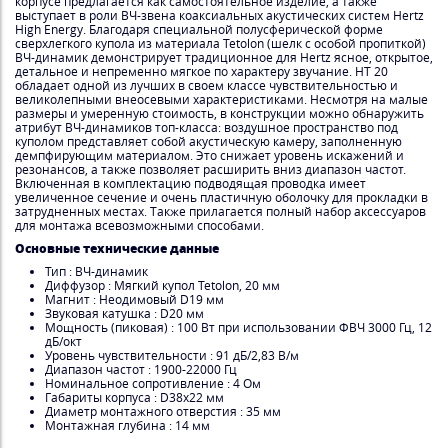
корпусе предлагается как самостоятельное изделие, а также
выступает в роли ВЧ-звена коаксиальных акустических систем Hertz
High Energy. Благодаря специальной полусферической форме
сверхлегкого купола из материала Tetolon (шелк с особой пропиткой)
ВЧ-динамик демонстрирует традиционное для Hertz ясное, открытое,
детальное и непременно мягкое по характеру звучание. HT 20
обладает одной из лучших в своем классе чувствительностью и
великолепными внеосевыми характеристиками. Несмотря на малые
размеры и умеренную стоимость, в конструкции можно обнаружить
атрибут ВЧ-динамиков топ-класса: воздушное пространство под
куполом представляет собой акустическую камеру, заполненную
демпфирующим материалом. Это снижает уровень искажений и
резонансов, а также позволяет расширить вниз диапазон частот.
Включенная в комплектацию подводящая проводка имеет
увеличенное сечение и очень пластичную оболочку для прокладки в
затрудненных местах. Также прилагается полный набор аксессуаров
для монтажа всевозможными способами.
Основные технические данные
Тип : ВЧ-динамик
Диффузор : Мягкий купол Tetolon, 20 мм
Магнит : Неодимовый D19 мм
Звуковая катушка : D20 мм
Мощность (пиковая) : 100 Вт при использовании ФВЧ 3000 Гц, 12
дБ/окт
Уровень чувствительности : 91 дБ/2,83 В/м
Диапазон частот : 1900-22000 Гц
Номинальное сопротивление : 4 Ом
Габариты корпуса : D38x22 мм
Диаметр монтажного отверстия : 35 мм
Монтажная глубина : 14 мм