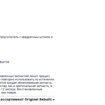
ктроусилитель с квадратным штоком и
8s0156
новленных запчастей лежит процесс
о повторно использовать по истечении
 этом каждая обмениваемая запчасть
ству, как и оригинальная запчасть, и
м 12 месяца. Восстановленные
, чем новые.
 ассортимент Original Rebuilt »