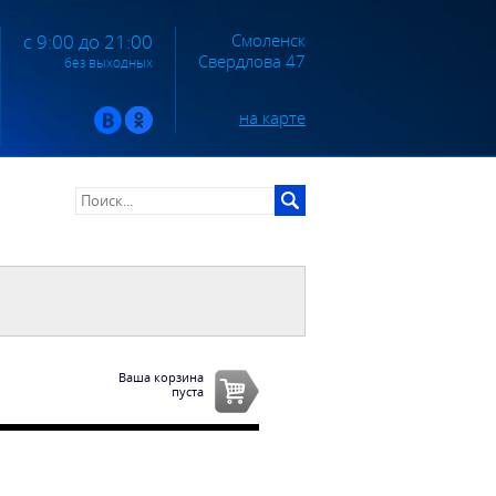
Смоленск
с 9:00 до 21:00
Свердлова 47
без выходных
на карте
Ваша корзина
пуста