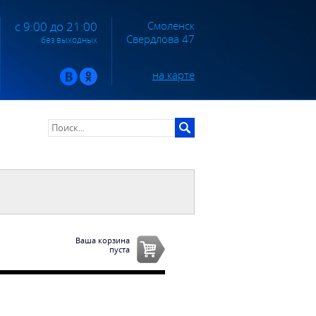
Смоленск
с 9:00 до 21:00
Свердлова 47
без выходных
на карте
Ваша корзина
пуста