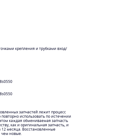
точками крепления и трубками вход/
8s0550
8s0550
новленных запчастей лежит процесс
о повторно использовать по истечении
 этом каждая обмениваемая запчасть
ству, как и оригинальная запчасть, и
м 12 месяца. Восстановленные
, чем новые.