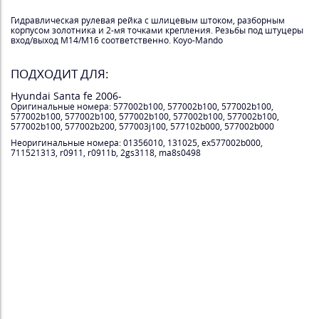
Гидравлическая рулевая рейка с шлицевым штоком, разборным
корпусом золотника и 2-мя точками крепления. Резьбы под штуцеры
вход/выход М14/М16 соответственно. Koyo-Mando
ПОДХОДИТ ДЛЯ:
Hyundai Santa fe 2006-
Оригинальные номера: 577002b100, 577002b100, 577002b100,
577002b100, 577002b100, 577002b100, 577002b100, 577002b100,
577002b100, 577002b200, 577003j100, 577102b000, 577002b000
Неоригинальные номера: 01356010, 131025, ex577002b000,
711521313, r0911, r0911b, 2gs3118, ma8s0498