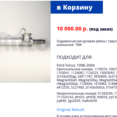
10 000.00 р.
(под заказ)
Гидравлическая рулевая рейка с треуг
алюминий. TRW
ПОДХОДИТ ДЛЯ:
Ford Focus 1998-2004
Оригинальные номера: 1135074, 106212
1103041, 1124082, 1124225, 13003093, 
2t143a500ag, 34011767, 3650609, 3s413
98ag3a500ah, 98ag3a500aj, 98ag3a500a
r98ag3a500ak, 1726909, 1676962, 51688
4412535, 5227400, 2t143a500cb, 510475
Неоригинальные номера: 01283200, 110
711520143, afr025, afr038, fo9033, jrp1
jrp840, 2gs2633, ma8s0430
Original Rebuilt
В основе идеи использования восста