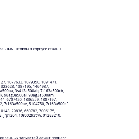
ольным штоком в корпусе сталь +
7, 1077633, 1079350, 1091471,
1323623, 1387195, 1464937,
a500aa, 3s413a500ab, 7t163a500cb,
k, 98ag3a500al, 98ag3a500am,
44, 6707420, 1336559, 1387197,
2, 7t163a500ae, 5104750, 7t163a500cf
143, 29836, 660782, 7006175,
38, jrp1204, 10r00293trw, 01283210,
новленных запчастей лежит процесс