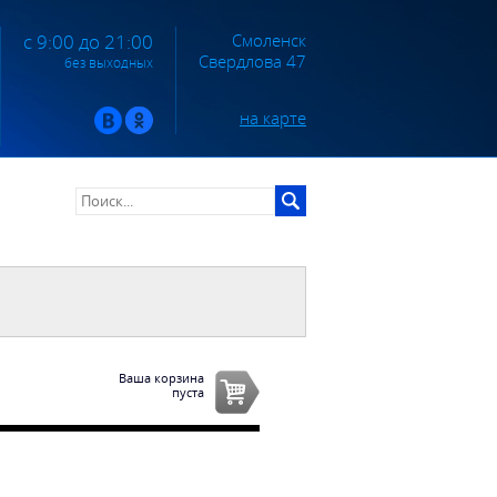
Смоленск
с 9:00 до 21:00
Свердлова 47
без выходных
на карте
Ваша корзина
пуста