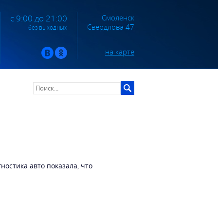
Смоленск
с 9:00 до 21:00
Свердлова 47
без выходных
на карте
ностика авто показала, что