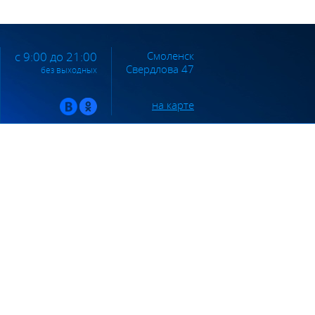
Смоленск
с 9:00 до 21:00
Свердлова 47
без выходных
на карте