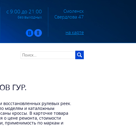
Смоленск
с 9:00 до 21:00
Свердлова 47
без выходных
на карте
В ГУР.
и восстановленных рулевых реек.
по моделям и каталожным
саны кроссы. В карточке товара
я о цене ремонта, стоимости
ки, применимость по маркам и