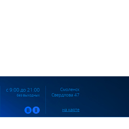
Смоленск
с 9:00 до 21:00
Свердлова 47
без выходных
на карте