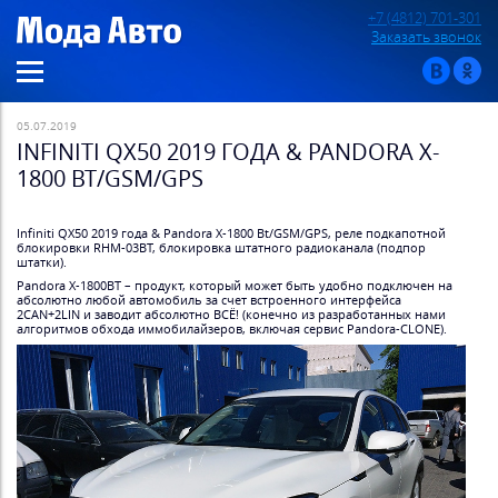
+7 (4812) 701-301
Заказать звонок
05.07.2019
INFINITI QX50 2019 ГОДА & PANDORA X-
1800 BT/GSM/GPS
Infiniti QX50 2019 года & Pandora X-1800 Bt/GSM/GPS, реле подкапотной
блокировки RHM-03BT, блокировка штатного радиоканала (подпор
штатки).
Pandora X-1800BT – продукт, который может быть удобно подключен на
абсолютно любой автомобиль за счет встроенного интерфейса
2CAN+2LIN и заводит абсолютно ВСЁ! (конечно из разработанных нами
алгоритмов обхода иммобилайзеров, включая сервис Pandora-CLONE).