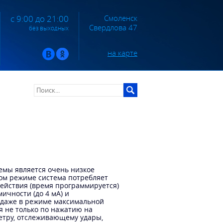
Смоленск
с 9:00 до 21:00
Свердлова 47
без выходных
на карте
емы является очень низкое
ом режиме система потребляет
здействия (время программируется)
ичности (до 4 мА) и
о даже в режиме максимальной
я не только по нажатию на
метру, отслеживающему удары,